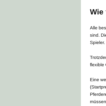
Wie 
Alle be
sind. D
Spieler.
Trotzde
flexibl
Eine we
(Startp
Pferder
müssen,