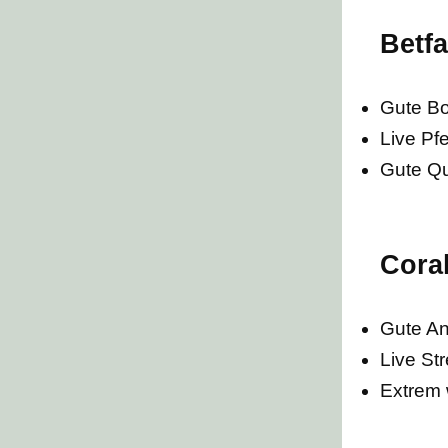
Betfa
Gute Bo
Live Pf
Gute Qu
Cora
Gute An
Live St
Extrem 