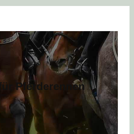
 für Pferderennen