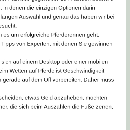
n, in denen die einzigen Optionen darin
erlangen Auswahl und genau das haben wir bei
esucht.
nn es um erfolgreiche Pferderennen geht.
 Tipps von Experten
, mit denen Sie gewinnen
sich auf einem Desktop oder einer mobilen
Beim Wetten auf Pferde ist Geschwindigkeit
 gerade auf dem Off vorbereiten. Daher muss
scheiden, etwas Geld abzuheben, möchten
er, die sich beim Auszahlen die Füße zerren,