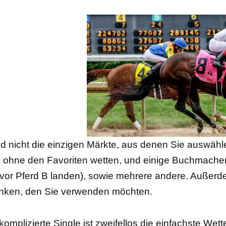
nd nicht die einzigen Märkte, aus denen Sie auswäh
ohne den Favoriten wetten, und einige Buchmacher 
 vor Pferd B landen), sowie mehrere andere. Außer
nken, den Sie verwenden möchten.
komplizierte Single ist zweifellos die einfachste We