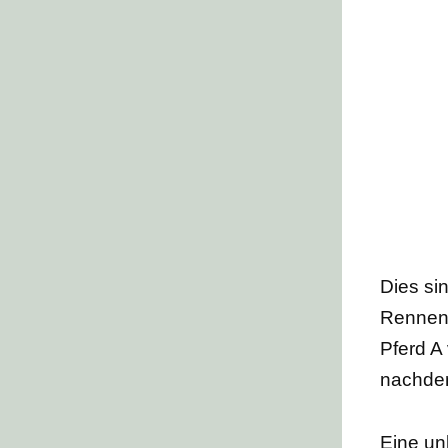
Dies si
Rennen 
Pferd A
nachde
Eine un