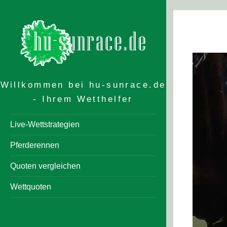
Willkommen bei hu-sunrace.de
- Ihrem Wetthelfer
Live-Wettstrategien
Pferderennen
Quoten vergleichen
Wettquoten