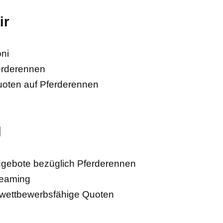
ir
ni
erderennen
oten auf Pferderennen
l
gebote bezüglich Pferderennen
reaming
wettbewerbsfähige Quoten